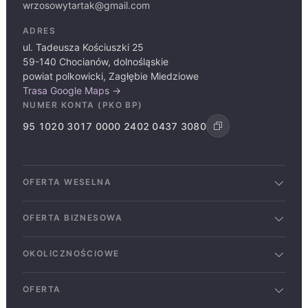
wrzosowytartak@gmail.com
ADRES
ul. Tadeusza Kościuszki 25
59-140 Chocianów, dolnośląskie
powiat polkowicki, Zagłębie Miedziowe
Trasa Google Maps →
NUMER KONTA (PKO BP)
95 1020 3017 0000 2402 0437 3080
OFERTA WESELNA
Sale weselne
OFERTA BIZNESOWA
Ślub w ogrodzie
Imprezy firmowe
Wesele w plenerze leśnym
OKOLICZNOŚCIOWE
Wyjazdy integracyjne
Menu weselne
Chrzciny
Szkolenia i Warsztaty
Poprawiny
OFERTA
Komunie
Konferencje